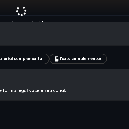
egando player de vídeo...
aterial complementar
Texto complementar
 forma legal você e seu canal.