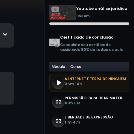
Youtube análise jurídica
0h34m
Certificado de conclusão
Conquiste seu certificado
assistindo
80%
de
todas
as aula.
Módulo
Curso
A INTERNET É TERRA DE NINGUÉM
06m 14s
PERMISSÃO PARA USAR MATERIAL DOS OUTROS
16m 10s
LIBERDADE DE EXPRESSÃO
11m 47s